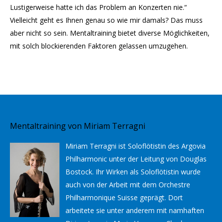
Lustigerweise hatte ich das Problem an Konzerten nie.“
Vielleicht geht es Ihnen genau so wie mir damals? Das muss
aber nicht so sein. Mentaltraining bietet diverse Möglichkeiten,
mit solch blockierenden Faktoren gelassen umzugehen.
Mentaltraining von Miriam Terragni
Miriam Terragni ist Soloflötistin des Argovia
Philharmonic unter der Leitung von Douglas
Bostock. Ihr Wirken als Soloflötistin wurde
auch von der Arbeit mit dem Orchestre
Philharmonique Suisse geprägt. Dort
arbeitete sie unter anderem mit namhaften